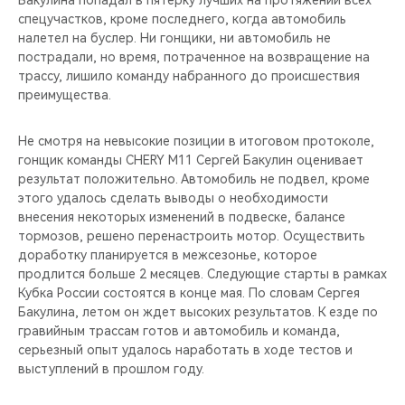
Бакулина попадал в пятерку лучших на протяжении всех
CHERY REMOTE
спецучастков, кроме последнего, когда автомобиль
налетел на буслер. Ни гонщики, ни автомобиль не
CHERY И СПОРТ
пострадали, но время, потраченное на возвращение на
трассу, лишило команду набранного до происшествия
НАШИ МЕРОПРИЯТИЯ
преимущества.
ВИДЕООБЗОРЫ
Не смотря на невысокие позиции в итоговом протоколе,
гонщик команды CHERY М11 Сергей Бакулин оценивает
результат положительно. Автомобиль не подвел, кроме
CHERY ДЛЯ ДЕТЕЙ
этого удалось сделать выводы о необходимости
внесения некоторых изменений в подвеске, балансе
тормозов, решено перенастроить мотор. Осуществить
доработку планируется в межсезонье, которое
продлится больше 2 месяцев. Следующие старты в рамках
Кубка России состоятся в конце мая. По словам Сергея
Бакулина, летом он ждет высоких результатов. К езде по
гравийным трассам готов и автомобиль и команда,
серьезный опыт удалось наработать в ходе тестов и
выступлений в прошлом году.