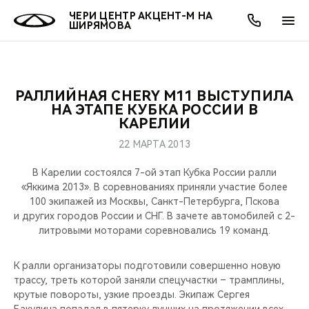
ЧЕРИ ЦЕНТР АКЦЕНТ-М НА
ШИРЯМОВА
РАЛЛИЙНАЯ CHERY М11 ВЫСТУПИЛА
ОНЛАЙН СЕРВИСЫ
ПОКУПАТЕЛЯМ
ВЛАДЕЛЬЦАМ
О КОМПАНИИ
МИР CHERY
МОДЕЛИ
АКЦИИ
НА ЭТАПЕ КУБКА РОССИИ В
КАРЕЛИИ
ВЫБОР И ПОКУПКА
СЕРВИС
АКСЕССУАРЫ
ВЫГОДЫ И АКЦИИ
ВЫБОР И ПОКУПКА
О НАС
ВСЕ МОДЕЛИ
22 МАРТА 2013
КРЕДИТ И СТРАХОВАНИЕ
ЗАПЧАСТИ И АКСЕССУАРЫ
О БРЕНДЕ
КРЕДИТ
МЫ В СОЦСЕТЯХ
В Карелии состоялся 7-ой этап Кубка России ралли
КРОССОВЕРЫ
«Яккима 2013». В соревнованиях приняли участие более
100 экипажей из Москвы, Санкт-Петербурга, Пскова
ПОДДЕРЖКА
CHERY В СОЦСЕТЯХ
и других городов России и СНГ. В зачете автомобилей с 2-
СЕДАНЫ
литровыми моторами соревновались 19 команд.
CHERY CONNECT
ЛЮДИ CHERY
НОВИНКИ
К ралли организаторы подготовили совершенно новую
БЛАГОТВОРИТЕЛЬНОСТЬ
трассу, треть которой заняли спецучастки – трамплины,
крутые повороты, узкие проезды. Экипаж Сергея