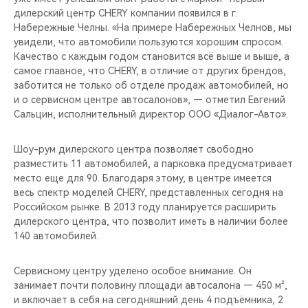
CHERY REMOTE
дилерский центр CHERY компании появился в г.
Набережные Челны. «На примере Набережных Челнов, мы
CHERY И СПОРТ
увидели, что автомобили пользуются хорошим спросом.
Качество с каждым годом становится всё выше и выше, а
самое главное, что CHERY, в отличие от других брендов,
НАШИ МЕРОПРИЯТИЯ
заботится не только об отделе продаж автомобилей, но
и о сервисном центре автосалонов», — отметил Евгений
ВИДЕООБЗОРЫ
Сальцин, исполнительный директор ООО «Диалог-Авто».
CHERY ДЛЯ ДЕТЕЙ
Шоу-рум дилерского центра позволяет свободно
разместить 11 автомобилей, а парковка предусматривает
место еще для 90. Благодаря этому, в центре имеется
весь спектр моделей CHERY, представленных сегодня на
Российском рынке. В 2013 году планируется расширить
дилерского центра, что позволит иметь в наличии более
140 автомобилей.
Сервисному центру уделено особое внимание. Он
занимает почти половину площади автосалона — 450 м²,
и включает в себя на сегодняшний день 4 подъёмника, 2