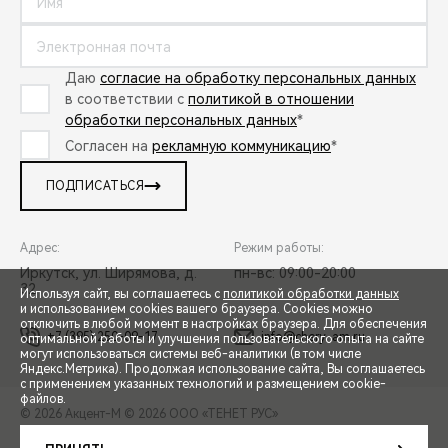
Даю
согласие на обработку персональных данных
в соответствии с
политикой в отношении
обработки персональных данных
*
Согласен на
рекламную коммуникацию
*
ПОДПИСАТЬСЯ
Адрес:
Режим работы:
Иркутск, ул. Ширямова, д.
пн-вс: 09:00-20:00
32
Используя сайт, вы соглашаетесь с
политикой обработки данных
и использованием cookies вашего браузера. Cookies можно
отключить в любой момент в настройках браузера. Для обеспечения
+7 (395) 250-09-17
info@chery-am.ru
оптимальной работы и улучшения пользовательского опыта на сайте
могут использоваться системы веб-аналитики (в том числе
СПЕЦПРЕДЛОЖЕНИЯ
Яндекс.Метрика). Продолжая использование сайта, Вы соглашаетесь
с применением указанных технологий и размещением cookie-
файлов.
© 2026 Акцент-М
© 2026 ООО «ТЕНЕТ РУС»
ЗАПИСЬ НА ТЕСТ-ДРАЙВ
ПРАВОВАЯ ИНФОРМАЦИЯ
КОНТАКТЫ
КЛИЕНТСКАЯ ПОДДЕРЖКА