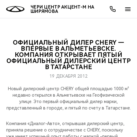
ЧЕРИ ЦЕНТР АКЦЕНТ-М НА
ШИРЯМОВА
ОФИЦИАЛЬНЫЙ ДИЛЕР CHERY —
ОНЛАЙН СЕРВИСЫ
ПОКУПАТЕЛЯМ
ВЛАДЕЛЬЦАМ
О КОМПАНИИ
МИР CHERY
МОДЕЛИ
АКЦИИ
ВПЕРВЫЕ В АЛЬМЕТЬЕВСКЕ.
КОМПАНИЯ ОТКРЫВАЕТ ПЯТЫЙ
ОФИЦИАЛЬНЫЙ ДИЛЕРСКИЙ ЦЕНТР
ВЫБОР И ПОКУПКА
СЕРВИС
АКСЕССУАРЫ
ВЫГОДЫ И АКЦИИ
ВЫБОР И ПОКУПКА
О НАС
ВСЕ МОДЕЛИ
В ТАТАРСТАНЕ
КРЕДИТ И СТРАХОВАНИЕ
ЗАПЧАСТИ И АКСЕССУАРЫ
О БРЕНДЕ
КРЕДИТ
МЫ В СОЦСЕТЯХ
19 ДЕКАБРЯ 2012
КРОССОВЕРЫ
Новый дилерский центр CHERY общей площадью 1000 м²
ПОДДЕРЖКА
CHERY В СОЦСЕТЯХ
недавно открылся в Альметьевске на Геофизической
СЕДАНЫ
улице. Это первый официальный дилер марки,
CHERY CONNECT
ЛЮДИ CHERY
представленный в городе, и пятый по счету в Татарстане.
НОВИНКИ
БЛАГОТВОРИТЕЛЬНОСТЬ
Компания «Диалог-Авто», открывшая дилерский центр,
приняла решение о сотрудничестве с CHERY, поскольку
уже имеет успешный опыт работы с маркой -первый