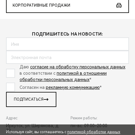
КОРПОРАТИВНЫЕ ПРОДАЖИ
ПОДПИШИТЕСЬ НА НОВОСТИ:
Даю
согласие на обработку персональных данных
в соответствии с
политикой в отношении
обработки персональных данных
*
Согласен на
рекламную коммуникацию
*
ПОДПИСАТЬСЯ
Адрес:
Режим работы:
Иркутск, ул. Ширямова, д.
пн-вс: 09:00-20:00
32
Используя сайт, вы соглашаетесь с
политикой обработки данных