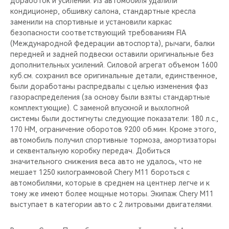
доработок и усилений. Из автомобиля удалили
CHERY REMOTE
кондиционер, обшивку салона, стандартные кресла
заменили на спортивные и установили каркас
CHERY И СПОРТ
безопасности соответствующий требованиям FIA
(Международной федерации автоспорта), рычаги, балки
НАШИ МЕРОПРИЯТИЯ
передней и задней подвески оставили оригинальные без
дополнительных усилений. Силовой агрегат объемом 1600
куб.см. сохранил все оригинальные детали, единственное,
ВИДЕООБЗОРЫ
были доработаны распредвалы с целью изменения фаз
газораспределения (за основу были взяты стандартные
CHERY ДЛЯ ДЕТЕЙ
комплектующие). С заменой впускной и выхлопной
системы были достигнуты следующие показатели: 180 л.с.,
170 НМ, ограничение оборотов 9200 об.мин. Кроме этого,
автомобиль получил спортивные тормоза, амортизаторы
и секвентальную коробку передач. Добиться
значительного снижения веса авто не удалось, что не
мешает 1250 килограммовой Chery M11 бороться с
автомобилями, которые в среднем на центнер легче и к
тому же имеют более мощные моторы. Экипаж Chery M11
выступает в категории авто с 2 литровыми двигателями.