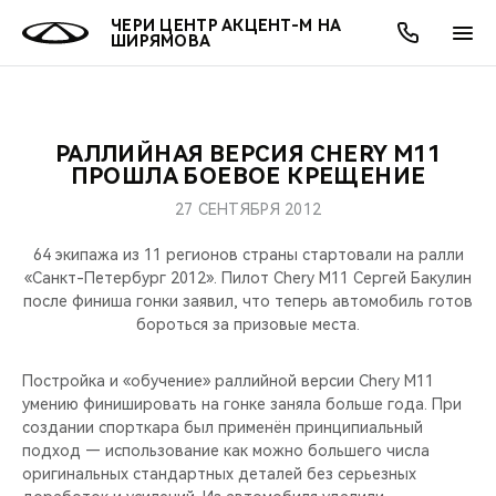
ЧЕРИ ЦЕНТР АКЦЕНТ-М НА
ШИРЯМОВА
РАЛЛИЙНАЯ ВЕРСИЯ CHERY M11
ОНЛАЙН СЕРВИСЫ
ПОКУПАТЕЛЯМ
ВЛАДЕЛЬЦАМ
О КОМПАНИИ
МИР CHERY
МОДЕЛИ
АКЦИИ
ПРОШЛА БОЕВОЕ КРЕЩЕНИЕ
27 СЕНТЯБРЯ 2012
ВЫБОР И ПОКУПКА
СЕРВИС
АКСЕССУАРЫ
ВЫГОДЫ И АКЦИИ
ВЫБОР И ПОКУПКА
О НАС
ВСЕ МОДЕЛИ
64 экипажа из 11 регионов страны стартовали на ралли
КРЕДИТ И СТРАХОВАНИЕ
ЗАПЧАСТИ И АКСЕССУАРЫ
О БРЕНДЕ
КРЕДИТ
МЫ В СОЦСЕТЯХ
«Санкт-Петербург 2012». Пилот Chery М11 Сергей Бакулин
КРОССОВЕРЫ
после финиша гонки заявил, что теперь автомобиль готов
бороться за призовые места.
ПОДДЕРЖКА
CHERY В СОЦСЕТЯХ
СЕДАНЫ
Постройка и «обучение» раллийной версии Chery M11
CHERY CONNECT
ЛЮДИ CHERY
умению финишировать на гонке заняла больше года. При
НОВИНКИ
создании спорткара был применён принципиальный
БЛАГОТВОРИТЕЛЬНОСТЬ
подход — использование как можно большего числа
оригинальных стандартных деталей без серьезных