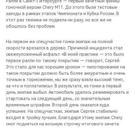
Ралли в Санкт-Петербурге — первый зачетный финиш
гоночной версии Chery M11. До этого были тестовые
заезды в рамках этапов Чемпионата и Кубка России. В
этот раз техника не подвела ни разу, но все же не
обошлось без проблем.
На первом же спецучастке гонки экипаж на полной
скорости врезался в дерево. Причиной инцидента стал
свежеуложенный асфальт. «В моей практике — это было
первое ралли по такому покрытию — говорит, Сергей.
Это стало для нас хорошим уроком — пилотирование на
таком покрытии должно быть более аккуратным и очень
точным в торможении, мы же сразу взяли высокий темп,
за что и поплатились». В результате, из гонки в первый
день экипаж выбыл. Автомобиль удалось реанимировать и
стартовать на следующий день, со значительным
временным штрафом. Второй день оказался куда
успешнее. На спецучастках, экипаж Сергея стабильно
входил в тройку лучших. Благодаря этому экипаж Сhery
смог подняться на восьмую строчку итогового зачета.