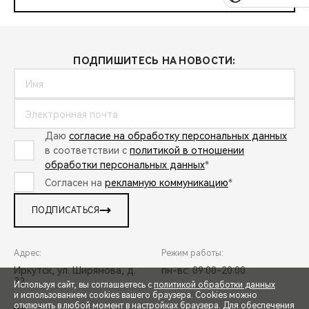
ПОДПИШИТЕСЬ НА НОВОСТИ:
Даю
согласие на обработку персональных данных
в соответствии с
политикой в отношении
обработки персональных данных
*
Согласен на
рекламную коммуникацию
*
ПОДПИСАТЬСЯ
Адрес:
Режим работы:
Иркутск, ул. Ширямова, д.
пн-вс: 09:00-20:00
32
Используя сайт, вы соглашаетесь с
политикой обработки данных
и использованием cookies вашего браузера. Cookies можно
отключить в любой момент в настройках браузера. Для обеспечения