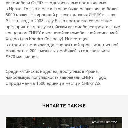
CHERY REMOTE
Автомобили CHERY — одни из самых продаваемых
в Иране. Только в мае в стране было реализовано более
5000 машин. На иранский рынок компания CHERY вышла
CHERY И СПОРТ
9 лет назад: в 2003 году было построено совместное
предприятие между китайским автомобилестроительным
НАШИ МЕРОПРИЯТИЯ
концерном CHERY и иранской автомобильной компанией
Ходро (Iran Khodro Company). Инвестиции
ВИДЕООБЗОРЫ
в строительство завода с проектной производственной
мощностью 200 тысяч автомобилей в год составили
$370 миллионов.
CHERY ДЛЯ ДЕТЕЙ
Среди китайских моделей, доступных в Иране,
наибольшую популярность завоевали CHERY Tiggo
с продажами в 1500 единиц в месяц и CHERY A5.
ЧИТАЙТЕ ТАКЖЕ