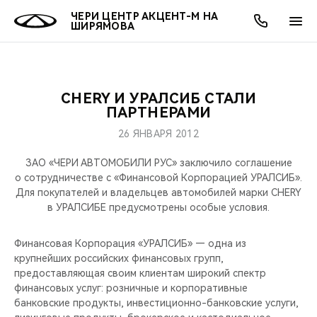
ЧЕРИ ЦЕНТР АКЦЕНТ-М НА
ШИРЯМОВА
CHERY И УРАЛСИБ СТАЛИ
ОНЛАЙН СЕРВИСЫ
ПОКУПАТЕЛЯМ
ВЛАДЕЛЬЦАМ
О КОМПАНИИ
МИР CHERY
МОДЕЛИ
АКЦИИ
ПАРТНЕРАМИ
26 ЯНВАРЯ 2012
ВЫБОР И ПОКУПКА
СЕРВИС
АКСЕССУАРЫ
ВЫГОДЫ И АКЦИИ
ВЫБОР И ПОКУПКА
О НАС
ВСЕ МОДЕЛИ
ЗАО «ЧЕРИ АВТОМОБИЛИ РУС» заключило соглашение
КРЕДИТ И СТРАХОВАНИЕ
ЗАПЧАСТИ И АКСЕССУАРЫ
О БРЕНДЕ
КРЕДИТ
МЫ В СОЦСЕТЯХ
о сотрудничестве с «Финансовой Корпорацией УРАЛСИБ».
КРОССОВЕРЫ
Для покупателей и владельцев автомобилей марки CHERY
в УРАЛСИБЕ предусмотрены особые условия.
ПОДДЕРЖКА
CHERY В СОЦСЕТЯХ
СЕДАНЫ
Финансовая Корпорация «УРАЛСИБ» — одна из
CHERY CONNECT
ЛЮДИ CHERY
крупнейших российских финансовых групп,
НОВИНКИ
предоставляющая своим клиентам широкий спектр
БЛАГОТВОРИТЕЛЬНОСТЬ
финансовых услуг: розничные и корпоративные
банковские продукты, инвестиционно-банковские услуги,