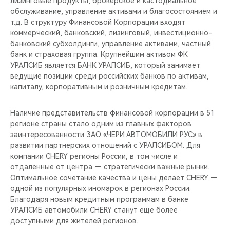
лизинговые продукты, брокерское и кастодиальное
CHERY REMOTE
обслуживание, управление активами и благосостоянием и
т.д. В структуру Финансовой Корпорации входят
CHERY И СПОРТ
коммерческий, банковский, лизинговый, инвестиционно-
банковский субхолдинги, управление активами, частный
НАШИ МЕРОПРИЯТИЯ
банк и страховая группа. Крупнейшим активом ФК
УРАЛСИБ является БАНК УРАЛСИБ, который занимает
ведущие позиции среди российских банков по активам,
ВИДЕООБЗОРЫ
капиталу, корпоративным и розничным кредитам.
CHERY ДЛЯ ДЕТЕЙ
Наличие представительств финансовой корпорации в 51
регионе страны стало одним из главных факторов
заинтересованности ЗАО «ЧЕРИ АВТОМОБИЛИ РУС» в
развитии партнерских отношений с УРАЛСИБОМ. Для
компании CHERY регионы России, в том числе и
отдаленные от центра — стратегически важные рынки.
Оптимальное сочетание качества и цены делает CHERY —
одной из популярных иномарок в регионах России.
Благодаря новым кредитным программам в банке
УРАЛСИБ автомобили CHERY станут еще более
доступными для жителей регионов.